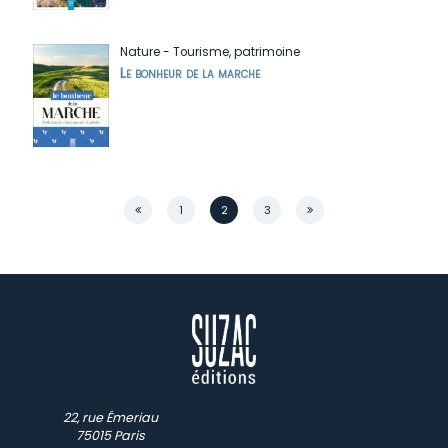
Nature
-
Tourisme, patrimoine
Le bonheur de la marche
Page
1
2
3
22, rue Émeriau
75015 Paris