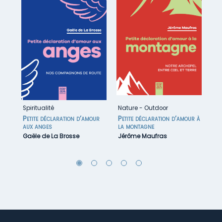
Spiritualité
Nature
-
Outdoor
Ou
ur
Petite déclaration d’amour
Petite déclaration d’amour à
Pe
aux anges
la montagne
au
Gaële de La Brosse
Jérôme Maufras
Fr