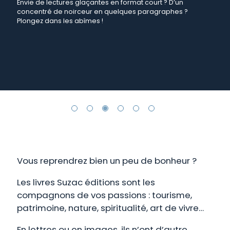
Envie de lectures glaçantes en format court ? D’un
concentré de noirceur en quelques paragraphes ?
Plongez dans les abîmes !
Vous reprendrez bien un peu de bonheur ?
Les livres Suzac éditions sont les
compagnons de vos passions : tourisme,
patrimoine, nature, spiritualité, art de vivre…
En lettres ou en images, ils n’ont d’autre