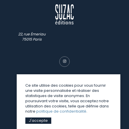
22, rue Émeriau
75015 Paris
Ce site utilise des cookies pour vous fournir
une visite personnalisée et réaliser des
© SUZAC 2026
statistiques de visite anonymes. En
poursuivant votre visite, vous acceptez notre
une réalisation
Sitedit
utilisation des cookies, telle que définie dans
notre
politique de confidentialité
.
J'accepte
Mentions légales