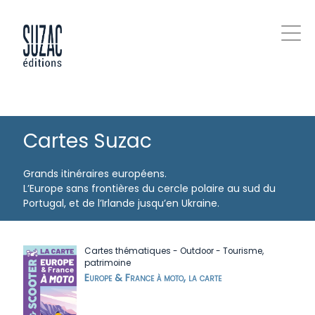
Cartes Suzac
Grands itinéraires européens.
L’Europe sans frontières du cercle polaire au sud du
Portugal, et de l’Irlande jusqu’en Ukraine.
Cartes thématiques
-
Outdoor
-
Tourisme,
patrimoine
Europe & France à moto, la carte