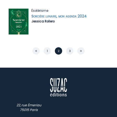
Ésotérisme
Sorcière lunaire, mon agenda 2024
Jessica Rollero
Page
1
2
3
22, rue Émeriau
75015 Paris