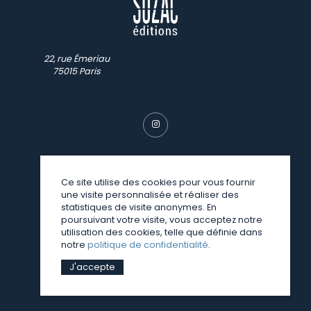
22, rue Émeriau
75015 Paris
Ce site utilise des cookies pour vous fournir
une visite personnalisée et réaliser des
© SUZAC 2026
statistiques de visite anonymes. En
poursuivant votre visite, vous acceptez notre
une réalisation
Sitedit
utilisation des cookies, telle que définie dans
notre
politique de confidentialité
.
J'accepte
Mentions légales
Politique de confidentialité