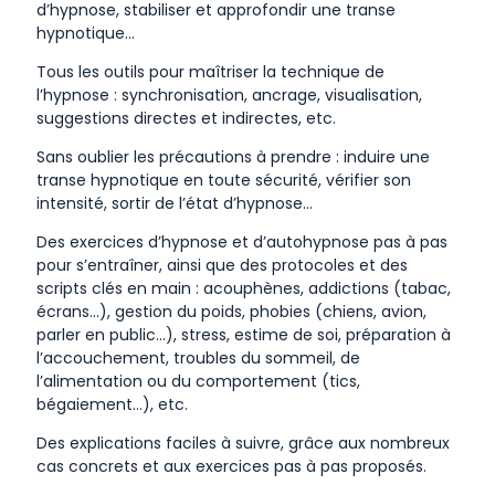
d’hypnose, stabiliser et approfondir une transe
hypnotique…
Tous les outils pour maîtriser la technique de
l’hypnose : synchronisation, ancrage, visualisation,
suggestions directes et indirectes, etc.
Sans oublier les précautions à prendre : induire une
transe hypnotique en toute sécurité, vérifier son
intensité, sortir de l’état d’hypnose…
Des exercices d’hypnose et d’autohypnose pas à pas
pour s’entraîner, ainsi que des protocoles et des
scripts clés en main : a
couphènes, a
ddictions (tabac,
écrans…), g
estion du poids, p
hobies (chiens, avion,
parler en public…), s
tress, e
stime de soi, p
réparation à
l’accouchement, t
roubles du sommeil, de
l’alimentation ou du comportement (tics,
bégaiement…), etc.
Des explications faciles à suivre, grâce aux nombreux
cas concrets et aux exercices pas à pas proposés.