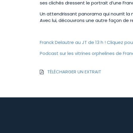
ses clichés dressent le portrait d’une Fran
Un attendrissant panorama qui nourrit la
Avec lui, découvrons une autre façon de reg
Franck Delautre au JT de 13 h ! Cliquez pou
Podcast sur les vitrines orphelines de Fra
TÉLÉCHARGER UN EXTRAIT