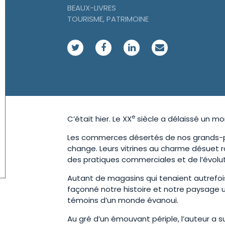
BEAUX-LIVRES
RÉCITS
TOURISME, PATRIMOINE
SUZAC TOURISME
SUZAC ÉSO
HORS COLLECTION
e
C’était hier. Le XX
siècle a délaissé un mon
Les commerces désertés de nos grands-pa
change. Leurs vitrines au charme désuet rac
des pratiques commerciales et de l’évol
Autant de magasins qui tenaient autrefois
façonné notre histoire et notre paysage u
témoins d’un monde évanoui.
Au gré d’un émouvant périple, l’auteur a s