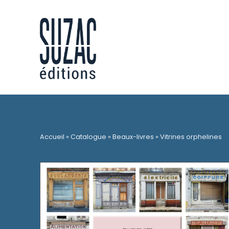
Accueil
»
Catalogue
»
Beaux-livres
»
Vitrines orphelines