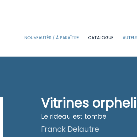
NOUVEAUTÉS / À PARAÎTRE
CATALOGUE
AUTEU
BEAUX-LIVRES
CARTES SUZAC
ON L’AIME POUR…
Vitrines orphel
PETITE DÉCLARATION
D’AMOUR
Le rideau est tombé
L’ÉCOLE DE
Franck Delautre
LES GUIDES NATURE