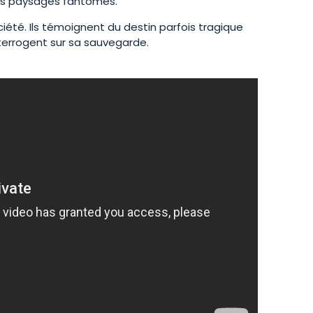
es paysages fantômes.
été. Ils témoignent du destin parfois tragique
terrogent sur sa sauvegarde.