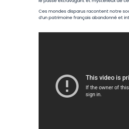
le passé extravagant et mystérieux de c
Ces mondes disparus racontent notre soci
d’un patrimoine français abandonné et in