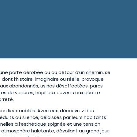
r une porte dérobée ou au détour d’un chemin, se
nt l’histoire, imaginaire ou réelle, provoque
âteaux abandonnés, usines désaffectées, parcs
res de voitures, hôpitaux ouverts aux quatre
arrêté.
 ces lieux oubliés. Avec eux, découvrez des
réduits au silence, délaissés par leurs habitants
lles à l’esthétique soignée et une tension
e atmosphère haletante, dévoilant au grand jour