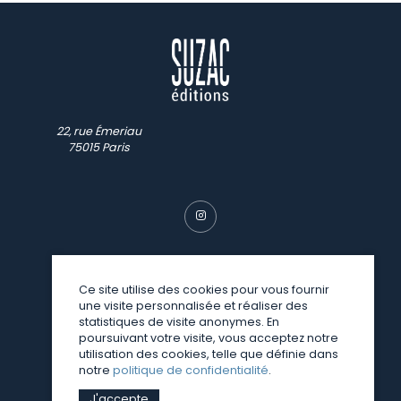
22, rue Émeriau
75015 Paris
Ce site utilise des cookies pour vous fournir
une visite personnalisée et réaliser des
© SUZAC 2026
statistiques de visite anonymes. En
poursuivant votre visite, vous acceptez notre
une réalisation
Sitedit
utilisation des cookies, telle que définie dans
notre
politique de confidentialité
.
J'accepte