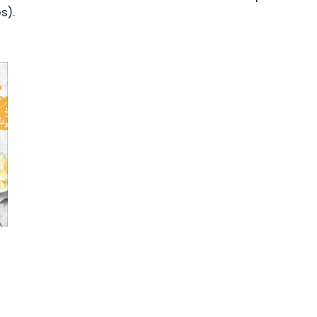
s).
RÉCITS
SUZAC TOURISME
SUZAC ÉSO
HORS COLLECTION