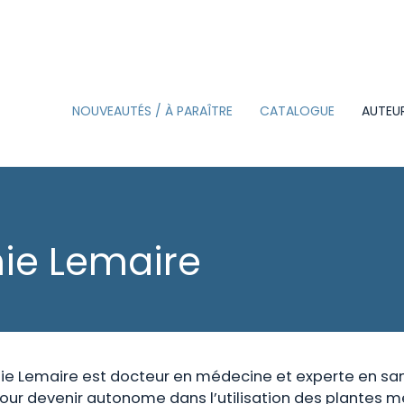
NOUVEAUTÉS / À PARAÎTRE
CATALOGUE
AUTEU
BEAUX-LIVRES
CARTES SUZAC
ie Lemaire
ON L’AIME POUR…
PETITE DÉCLARATION
D’AMOUR
L’ÉCOLE DE
ie Lemaire est docteur en médecine et experte en sant
LES GUIDES NATURE
our devenir autonome dans l’utilisation des plantes mé