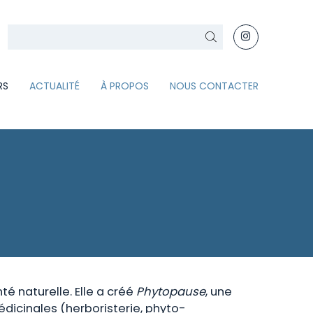
Rechercher
RS
ACTUALITÉ
À PROPOS
NOUS CONTACTER
é naturelle. Elle a créé
Phytopause
, une
dicinales (herboristerie, phyto-