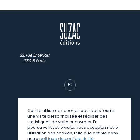
22, rue Émeriau
75015 Paris
Ce site utilise des cookies pour vous fournir
une visite personnalisée et réaliser des
© SUZAC 2026
statistiques de visite anonymes. En
poursuivant votre visite, vous acceptez notre
une réalisation
Sitedit
utilisation des cookies, telle que définie dans
notre
politique de confidentialité
.