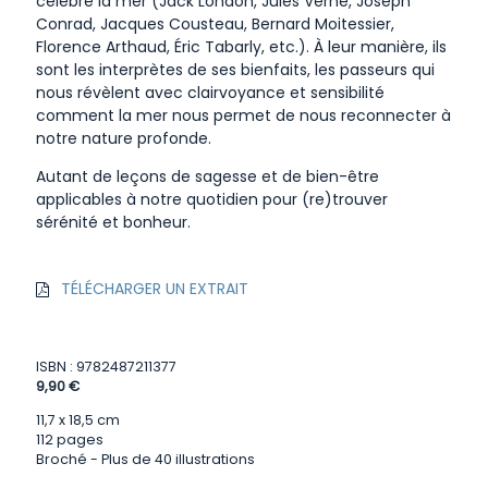
célébré la mer (Jack London, Jules Verne, Joseph
Conrad, Jacques Cousteau, Bernard Moitessier,
Florence Arthaud, Éric Tabarly, etc.). À leur manière, ils
sont les interprètes de ses bienfaits, les passeurs qui
nous révèlent avec clairvoyance et sensibilité
comment la mer nous permet de nous reconnecter à
notre nature profonde.
Autant de leçons de sagesse et de bien-être
applicables à notre quotidien pour (re)trouver
sérénité et bonheur.
TÉLÉCHARGER UN EXTRAIT
ISBN : 9782487211377
9,90 €
11,7 x 18,5 cm
112 pages
Broché - Plus de 40 illustrations