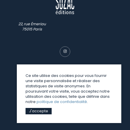
22, rue Émeriau
75015 Paris
Ce site utilise des cookies pour vous fournir
une visite personnalisée et réaliser des
© SUZAC 2026
statistiques de visite anonymes. En
poursuivant votre visite, vous acceptez notre
une réalisation
Sitedit
utilisation des cookies, telle que définie dans
notre
politique de confidentialité
.
J'accepte
Mentions légales
Politique de confidentialité