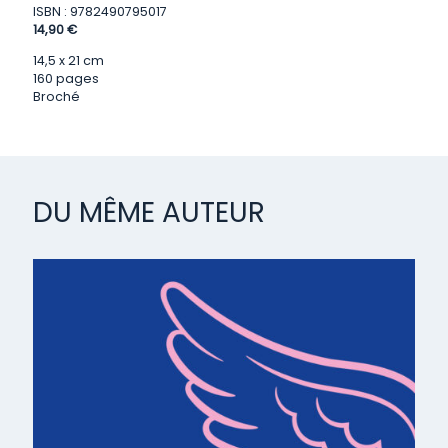
ISBN : 9782490795017
14,90 €
14,5 x 21 cm
160 pages
Broché
DU MÊME AUTEUR