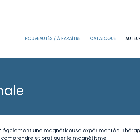
NOUVEAUTÉS / À PARAÎTRE
CATALOGUE
AUTEU
BEAUX-LIVRES
CARTES SUZAC
nale
ON L’AIME POUR…
PETITE DÉCLARATION
D’AMOUR
L’ÉCOLE DE
st également une magnétiseuse expérimentée. Thérapeu
LES GUIDES NATURE
r comprendre et pratiquer le magnétisme.